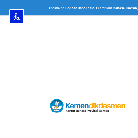
Lewati
Utamakan
Bahasa Indonesia
, Lestarikan
Bahasa Daerah
ke
konten