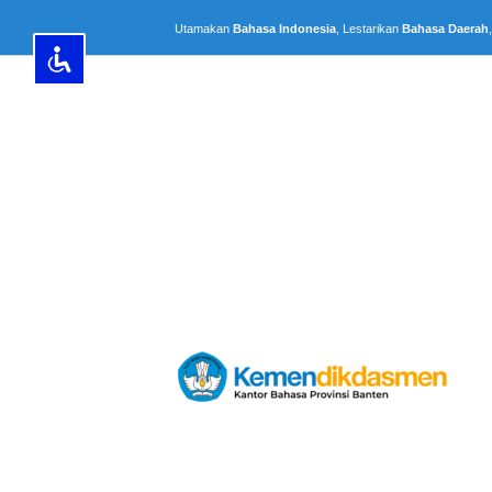
Lewati
Utamakan
Bahasa Indonesia
, Lestarikan
Bahasa Daerah
ke
konten