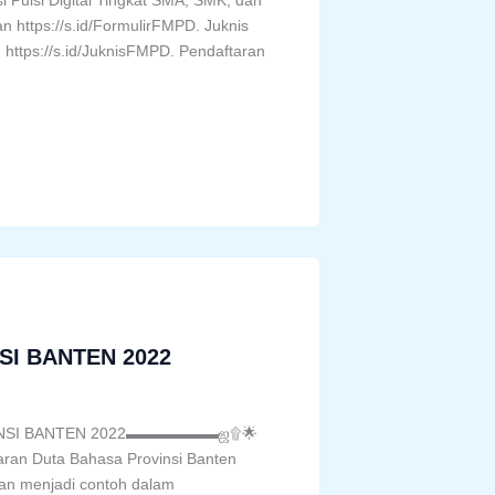
i Puisi Digital Tingkat SMA, SMK, dan
n https://s.id/FormulirFMPD. Juknis
n https://s.id/JuknisFMPD. Pendaftaran
SI BANTEN 2022
SI BANTEN 2022▬▬▬▬▬▬ஜ۩🌟
n Duta Bahasa Provinsi Banten
an menjadi contoh dalam