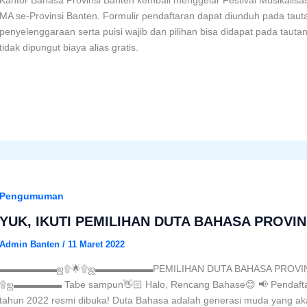
Kantor Bahasa Provinsi Banten kembali menggelar Festival Musikalisas
MA se-Provinsi Banten. Formulir pendaftaran dapat diunduh pada tauta
penyelenggaraan serta puisi wajib dan pilihan bisa didapat pada tauta
tidak dipungut biaya alias gratis.
Pengumuman
YUK, IKUTI PEMILIHAN DUTA BAHASA PROVIN
Admin Banten
/
11 Maret 2022
▬▬▬▬▬▬ஜ۩🌟۩ஜ▬▬▬▬▬▬PEMILIHAN DUTA BAHASA PROVIN
۩ஜ▬▬▬▬▬ Tabe sampun👋🏻 Halo, Rencang Bahase😊 📢 Pendaftara
tahun 2022 resmi dibuka! Duta Bahasa adalah generasi muda yang ak