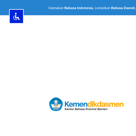
Lewati
Utamakan
Bahasa Indonesia
, Lestarikan
Bahasa Daerah
ke
konten