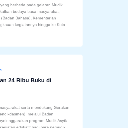
a yang berbeda pada gelaran Mudik
gkatkan budaya baca masyarakat,
(Badan Bahasa), Kementerian
kauan kegiatannya hingga ke Kota
n
n 24 Ribu Buku di
 masyarakat serta mendukung Gerakan
mendikdasmen), melalui Badan
yelenggarakan program Mudik Asyik
kegiatan edukatif bagi para pemudik,