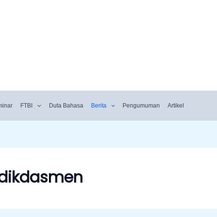
minar
FTBI
Duta Bahasa
Berita
Pengumuman
Artikel
dikdasmen