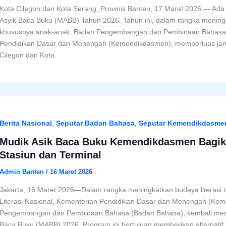
Kota Cilegon dan Kota Serang, Provinsi Banten, 17 Maret 2026 — Ad
Asyik Baca Buku (MABB) Tahun 2026. Tahun ini, dalam rangka menin
khususnya anak-anak, Badan Pengembangan dan Pembinaan Bahasa 
Pendidikan Dasar dan Menengah (Kemendikdasmen), memperluas jang
Cilegon dan Kota
Berita Nasional
,
Seputar Badan Bahasa
,
Seputar Kemendikdasme
Mudik Asik Baca Buku Kemendikdasmen Bagika
Stasiun dan Terminal
Admin Banten
/
16 Maret 2026
Jakarta, 16 Maret 2026—Dalam rangka meningkatkan budaya literasi
Literasi Nasional, Kementerian Pendidikan Dasar dan Menengah (Ke
Pengembangan dan Pembinaan Bahasa (Badan Bahasa), kembali men
Baca Buku (MABB) 2026. Program ini bertujuan memberikan alternatif 