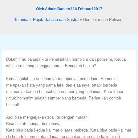
format_underlined
Underline links
Oleh
Admin Banten
/
16 Februari 2017
font_download
Mark links
Beranda
Pojok Bahasa dan Sastra
Homonim dan Polisemi
Reset all options
cached
Dalam ilmu bahasa kita kenal istilah homonim dan polisemi. Kedua
istilah itu sering dianggap sama. Benarkah begitu?
Kedua istilah itu sebenarnya mempunyai perbedaan. Homonim
merupakan kata yang sama lafal dan ejaannya, tetapi berbeda
maknanya karena berasal dari sumber yang berlainan. Kata kunci
untuk homonim adalah sumber yang berbeda. Perhatikan contoh
berikut!
Ardi bisa mengerjakan soal itu dengan mudah.
Bisa ular itu sangat berbahaya.
Kata bisa pada kedua kalimat di atas berbeda. Kata bisa pada kalimat
(1) berarti ‘mampu atau dapat’, sedangkan bisa pada kalimat (2)