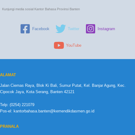
Kunjungi media sosial Kantor Bahasa Provinsi Banten
Facebook
Twitter
Instagram
YouTube
ALAMAT
Jalan Ciemas Raya, Blok Ki Bali, Sumur Putat, Kel. Banjar Agung, Kec.
Cipocok Jaya, Kota Serang, Banten 42121
Telp: (0254) 221079
Pos-el: kantorbahasa.banten@kemendikdasmen.go.id
PRANALA