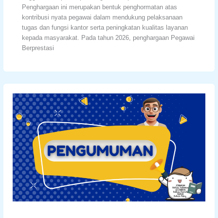
Penghargaan ini merupakan bentuk penghormatan atas
kontribusi nyata pegawai dalam mendukung pelaksanaan
tugas dan fungsi kantor serta peningkatan kualitas layanan
kepada masyarakat. Pada tahun 2026, penghargaan Pegawai
Berprestasi