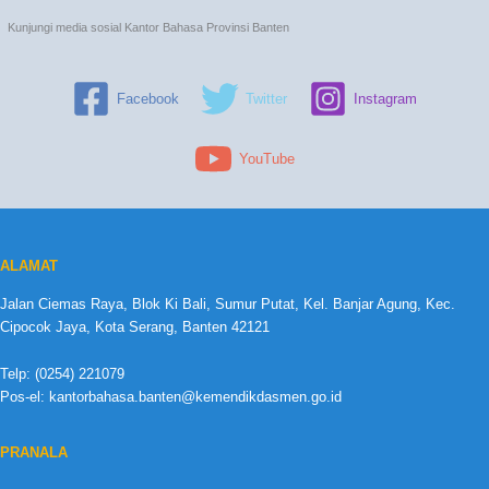
Kunjungi media sosial Kantor Bahasa Provinsi Banten
Facebook
Twitter
Instagram
YouTube
ALAMAT
Jalan Ciemas Raya, Blok Ki Bali, Sumur Putat, Kel. Banjar Agung, Kec.
Cipocok Jaya, Kota Serang, Banten 42121
Telp: (0254) 221079
Pos-el: kantorbahasa.banten@kemendikdasmen.go.id
PRANALA