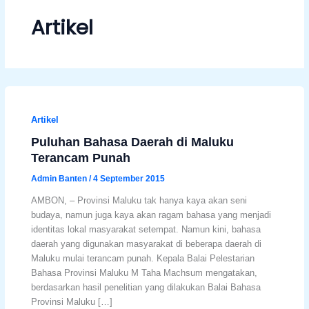
format_underlined
Underline links
Artikel
font_download
Mark links
Reset all options
cached
Artikel
Puluhan Bahasa Daerah di Maluku
Terancam Punah
Admin Banten
/
4 September 2015
AMBON, – Provinsi Maluku tak hanya kaya akan seni
budaya, namun juga kaya akan ragam bahasa yang menjadi
identitas lokal masyarakat setempat. Namun kini, bahasa
daerah yang digunakan masyarakat di beberapa daerah di
Maluku mulai terancam punah. Kepala Balai Pelestarian
Bahasa Provinsi Maluku M Taha Machsum mengatakan,
berdasarkan hasil penelitian yang dilakukan Balai Bahasa
Provinsi Maluku […]