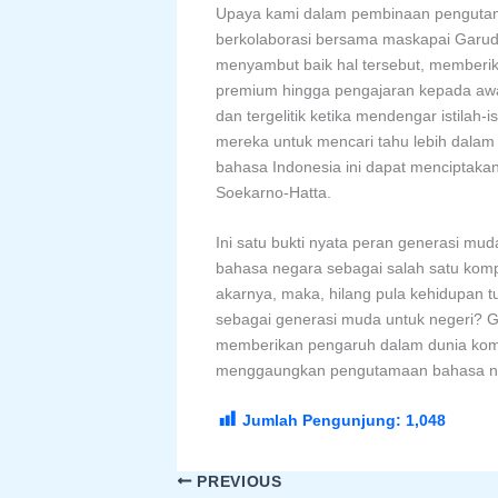
Upaya kami dalam pembinaan pengutamaa
berkolaborasi bersama maskapai Garuda
menyambut baik hal tersebut, memberi
premium hingga pengajaran kepada awa
dan tergelitik ketika mendengar istilah
mereka untuk mencari tahu lebih dalam
bahasa Indonesia ini dapat menciptaka
Soekarno-Hatta.
Ini satu bukti nyata peran generasi m
bahasa negara sebagai salah satu komp
akarnya, maka, hilang pula kehidupan t
sebagai generasi muda untuk negeri? Ge
memberikan pengaruh dalam dunia komun
menggaungkan pengutamaan bahasa negara a
Jumlah Pengunjung:
1,048
PREVIOUS