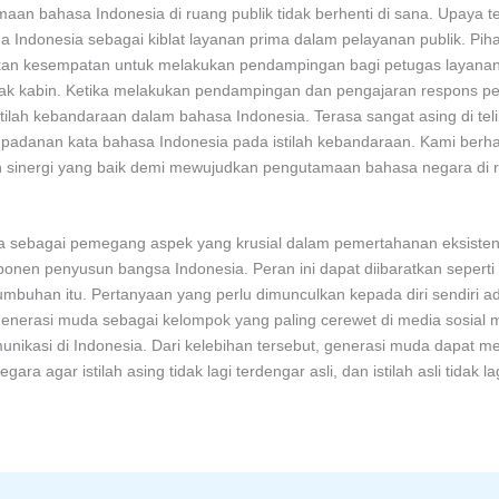
n bahasa Indonesia di ruang publik tidak berhenti di sana. Upaya te
 Indonesia sebagai kiblat layanan prima dalam pelayanan publik. Pi
kan kesempatan untuk melakukan pendampingan bagi petugas layanan
k kabin. Ketika melakukan pendampingan dan pengajaran respons pes
-istilah kebandaraan dalam bahasa Indonesia. Terasa sangat asing di t
 padanan kata bahasa Indonesia pada istilah kebandaraan. Kami ber
n sinergi yang baik demi mewujudkan pengutamaan bahasa negara di 
uda sebagai pemegang aspek yang krusial dalam pemertahanan eksiste
onen penyusun bangsa Indonesia. Peran ini dapat diibaratkan seperti
umbuhan itu. Pertanyaan yang perlu dimunculkan kepada diri sendiri ad
nerasi muda sebagai kelompok yang paling cerewet di media sosial me
ikasi di Indonesia. Dari kelebihan tersebut, generasi muda dapat me
gar istilah asing tidak lagi terdengar asli, dan istilah asli tidak la