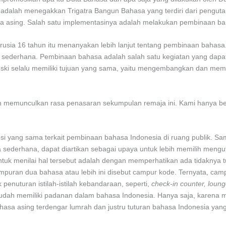
dalah menegakkan Trigatra Bangun Bahasa yang terdiri dari penguta
 asing. Salah satu implementasinya adalah melakukan pembinaan bah
rusia 16 tahun itu menanyakan lebih lanjut tentang pembinaan bahasa
sederhana. Pembinaan bahasa adalah salah satu kegiatan yang dapat
i selalu memiliki tujuan yang sama, yaitu mengembangkan dan memb
n memunculkan rasa penasaran sekumpulan remaja ini. Kami hanya be
 yang sama terkait pembinaan bahasa Indonesia di ruang publik. Sa
sederhana, dapat diartikan sebagai upaya untuk lebih memilih meng
untuk menilai hal tersebut adalah dengan memperhatikan ada tidaknya
puran dua bahasa atau lebih ini disebut campur kode. Ternyata, camp
 penuturan istilah-istilah kebandaraan, seperti,
check-in counter, lounge
sudah memiliki padanan dalam bahasa Indonesia. Hanya saja, karena m
asa asing terdengar lumrah dan justru tuturan bahasa Indonesia yang