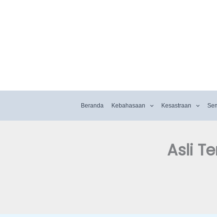
Beranda
Kebahasaan
Kesastraan
Se
Asli T