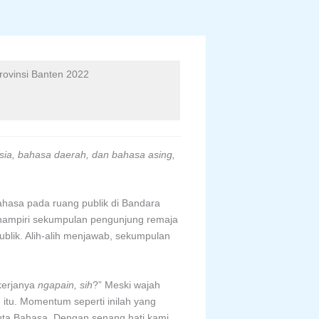
rovinsi Banten 2022
sia, bahasa daerah, dan bahasa asing,
ahasa pada ruang publik di Bandara
nghampiri sekumpulan pengunjung remaja
lik. Alih-alih menjawab, sekumpulan
kerjanya
ngapain, sih
?” Meski wajah
tu. Momentum seperti inilah yang
uta Bahasa. Dengan senang hati kami