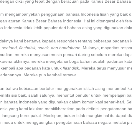
 dengan diksi yang tepat dengan beracuan pada Kamus Besar Bahasa 
alam mengampanyekan penggunaan bahasa Indonesia lisan yang baik d
gan aturan Kamus Besar Bahasa Indonesia. Hal ini ditengarai oleh fe
Indonesia tidak lebih populer dari bahasa asing yang digunakan dalam
etidaknya kami bertanya kepada responden tentang beberapa padanan 
,
seafood, flashdisk, snack, dan handphone
. Mulanya, mayoritas resp
 Kemudian, mereka menyusuri mesin pencari daring sebelum mereka dap
karena akhirnya mereka mengetahui boga bahari adalah padanan kata
a kembali apa padanan kata untuk
flashdisk
. Mereka terus menyusur mes
padanannya. Mereka pun kembali tertawa.
lkan bahwa kebiasaan bertutur menggunakan istilah asing menumbuhk
ki sisi baik, salah satunya, menuntut penutur untuk mempelajari baha
n bahasa Indonesia yang digunakan dalam komunikasi sehari-hari. Seb
a yang kami lakukan menitikberatkan pada definisi pengutamaan bahas
um langsung bersepakat. Meskipun, bukan tidak mungkin hal itu dapat d
si muda untuk menggaungkan pengutamaan bahasa negara melalui pro