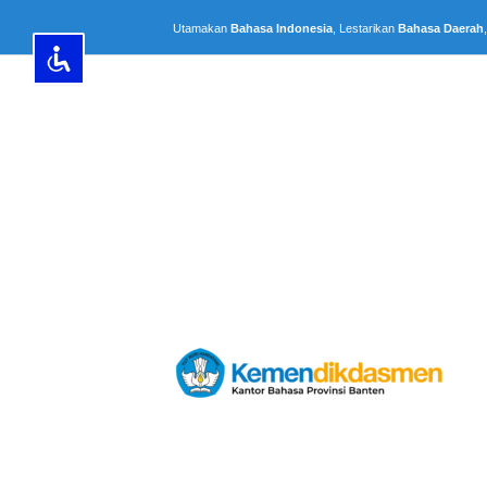
Lewati
Utamakan
Bahasa Indonesia
, Lestarikan
Bahasa Daerah
ke
konten