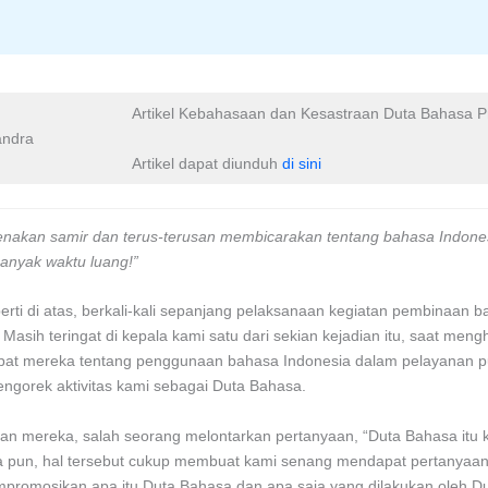
Artikel Kebahasaan dan Kesastraan Duta Bahasa P
andra
Artikel dapat diunduh
di sini
genakan samir dan terus-terusan membicarakan tentang bahasa Indone
anyak waktu luang!”
rti di atas, berkali-kali sepanjang pelaksanaan kegiatan pembinaan b
asih teringat di kepala kami satu dari sekian kejadian itu, saat me
pat mereka tentang penggunaan bahasa Indonesia dalam pelayanan pub
mengorek aktivitas kami sebagai Duta Bahasa.
pan mereka, salah seorang melontarkan pertanyaan, “Duta Bahasa itu 
 pun, hal tersebut cukup membuat kami senang mendapat pertanyaan i
promosikan apa itu Duta Bahasa dan apa saja yang dilakukan oleh D