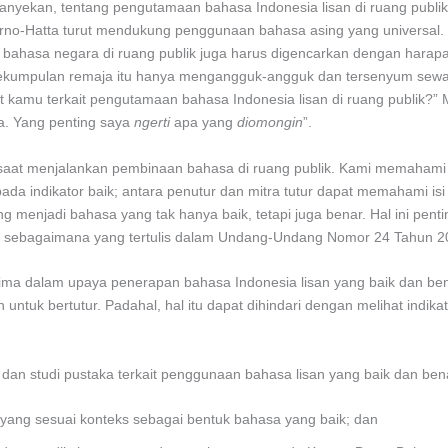
anyekan, tentang pengutamaan bahasa Indonesia lisan di ruang publik,
karno-Hatta turut mendukung penggunaan bahasa asing yang universa
bahasa negara di ruang publik juga harus digencarkan dengan hara
 Sekumpulan remaja itu hanya mengangguk-angguk dan tersenyum sewaj
t kamu terkait pengutamaan bahasa Indonesia lisan di ruang publik?”
a. Yang penting saya
ngerti
apa yang
diomongin
”.
a saat menjalankan pembinaan bahasa di ruang publik. Kami memaham
da indikator baik; antara penutur dan mitra tutur dapat memahami i
g menjadi bahasa yang tak hanya baik, tetapi juga benar. Hal ini pen
 sebagaimana yang tertulis dalam Undang-Undang Nomor 24 Tahun 2
ima dalam upaya penerapan bahasa Indonesia lisan yang baik dan be
ntuk bertutur. Padahal, hal itu dapat dihindari dengan melihat indika
dan studi pustaka terkait penggunaan bahasa lisan yang baik dan bena
yang sesuai konteks sebagai bentuk bahasa yang baik; dan