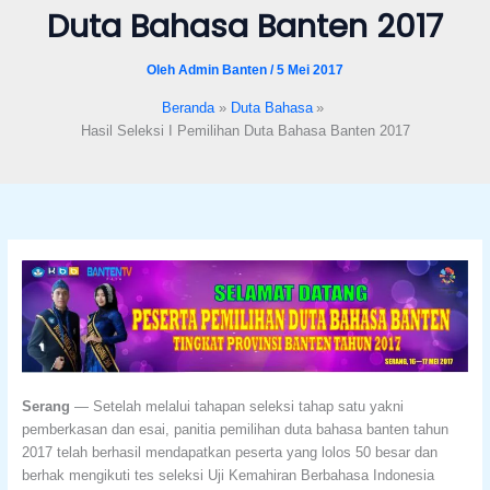
Duta Bahasa Banten 2017
format_underlined
Underline links
font_download
Mark links
Oleh
Admin Banten
/
5 Mei 2017
Reset all options
cached
Beranda
Duta Bahasa
Hasil Seleksi I Pemilihan Duta Bahasa Banten 2017
Serang
— Setelah melalui tahapan seleksi tahap satu yakni
pemberkasan dan esai, panitia pemilihan duta bahasa banten tahun
2017 telah berhasil mendapatkan peserta yang lolos 50 besar dan
berhak mengikuti tes seleksi Uji Kemahiran Berbahasa Indonesia