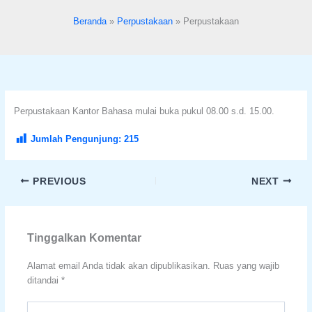
format_underlined
Underline links
Beranda
Perpustakaan
Perpustakaan
font_download
Mark links
Reset all options
cached
Perpustakaan Kantor Bahasa mulai buka pukul 08.00 s.d. 15.00.
Jumlah Pengunjung:
215
PREVIOUS
NEXT
Tinggalkan Komentar
Alamat email Anda tidak akan dipublikasikan.
Ruas yang wajib
ditandai
*
Ketik