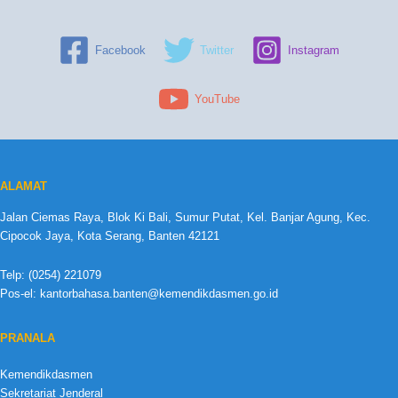
Facebook
Twitter
Instagram
YouTube
ALAMAT
Jalan Ciemas Raya, Blok Ki Bali, Sumur Putat, Kel. Banjar Agung, Kec.
Cipocok Jaya, Kota Serang, Banten 42121
Telp: (0254) 221079
Pos-el: kantorbahasa.banten@kemendikdasmen.go.id
PRANALA
Kemendikdasmen
Sekretariat Jenderal