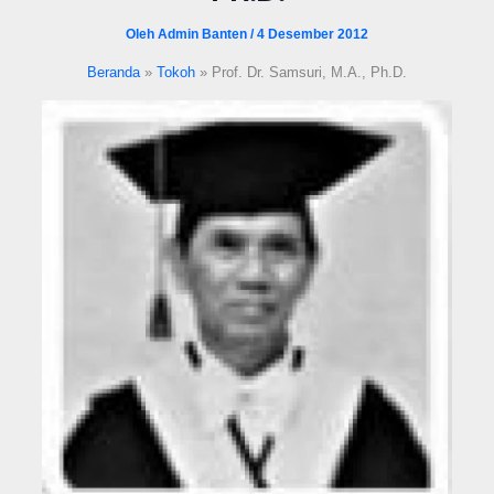
format_underlined
Underline links
Oleh
Admin Banten
/
4 Desember 2012
font_download
Mark links
Beranda
Tokoh
Prof. Dr. Samsuri, M.A., Ph.D.
Reset all options
cached