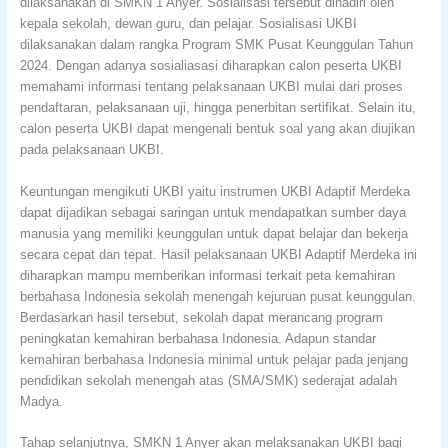
dilaksanakan di SMKN 1 Anyer. Sosialisasi tersebut dihadiri oleh
kepala sekolah, dewan guru, dan pelajar. Sosialisasi UKBI
dilaksanakan dalam rangka Program SMK Pusat Keunggulan Tahun
2024. Dengan adanya sosialiasasi diharapkan calon peserta UKBI
memahami informasi tentang pelaksanaan UKBI mulai dari proses
pendaftaran, pelaksanaan uji, hingga penerbitan sertifikat. Selain itu,
calon peserta UKBI dapat mengenali bentuk soal yang akan diujikan
pada pelaksanaan UKBI.
Keuntungan mengikuti UKBI yaitu instrumen UKBI Adaptif Merdeka
dapat dijadikan sebagai saringan untuk mendapatkan sumber daya
manusia yang memiliki keunggulan untuk dapat belajar dan bekerja
secara cepat dan tepat. Hasil pelaksanaan UKBI Adaptif Merdeka ini
diharapkan mampu memberikan informasi terkait peta kemahiran
berbahasa Indonesia sekolah menengah kejuruan pusat keunggulan.
Berdasarkan hasil tersebut, sekolah dapat merancang program
peningkatan kemahiran berbahasa Indonesia. Adapun standar
kemahiran berbahasa Indonesia minimal untuk pelajar pada jenjang
pendidikan sekolah menengah atas (SMA/SMK) sederajat adalah
Madya.
Tahap selanjutnya, SMKN 1 Anyer akan melaksanakan UKBI bagi