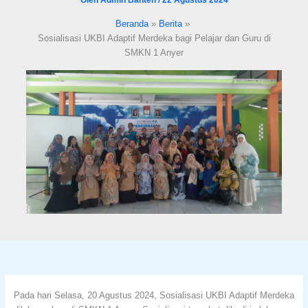
format_underlined
Underline links
Beranda
Berita
font_download
Mark links
Sosialisasi UKBI Adaptif Merdeka bagi Pelajar dan Guru di
SMKN 1 Anyer
Reset all options
cached
Pada hari Selasa, 20 Agustus 2024, Sosialisasi UKBI Adaptif Merdeka