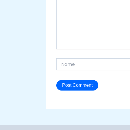
sini..
Name