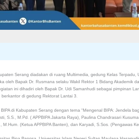
upaten Serang diadakan di ruang Multimedia, gedung Kelas Terpadu, U
uka oleh Bapak Dr. Rusmana selaku Wakil Rektor 1 Bidang Akademik d
iatan ini dihadiri oleh Bapak Dr. Udi Samanhudi sebagai pimpinan Lan
 berkantor di gedung Rektorat Lantai 3.
 BIPA di Kabupaten Serang dengan tema “Mengenal BIPA: Jendela ba
esti, S.S., M.Pd. ( APPBIPA Jakarta Raya), Paulina Chandrasari Kusuma
d., M.Hum. (Ketua APPBIPA Banten), dan Karyadi, S.Sos. (Pengawas Ke
versitas Bina Bangsa, Universitas Islam Negeri Sultan Maulana Hasanud