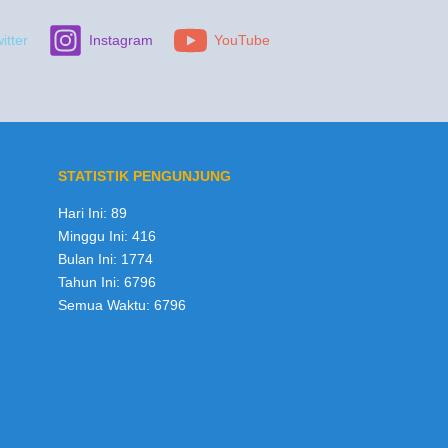
itter
Instagram
YouTube
STATISTIK PENGUNJUNG
Hari Ini:
89
Minggu Ini:
416
Bulan Ini:
1774
Tahun Ini:
6796
Semua Waktu:
6796