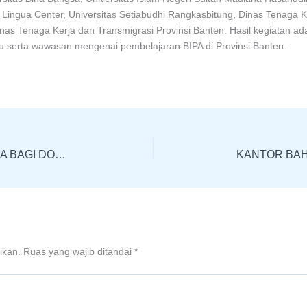
 Lingua Center, Universitas Setiabudhi Rangkasbitung, Dinas Tenaga 
nas Tenaga Kerja dan Transmigrasi Provinsi Banten. Hasil kegiatan ad
lmu serta wawasan mengenai pembelajaran BIPA di Provinsi Banten.
SOSIALISASI UKBI ADAPTIF MERDEKA BAGI DOSEN (KOTA TANGERANG)
ikan.
Ruas yang wajib ditandai
*