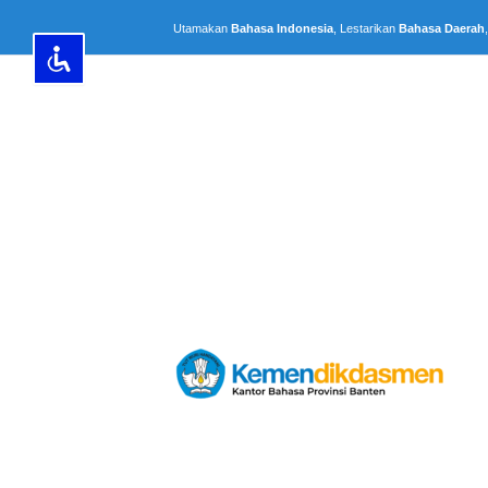
Lewati
Utamakan
Bahasa Indonesia
, Lestarikan
Bahasa Daerah
ke
konten