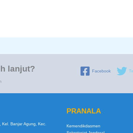
h lanjut?
Facebook
Tw
n
PRANALA
, Kel. Banjar Agung, Kec.
Kemendikdasmen
Sekretariat Jenderal