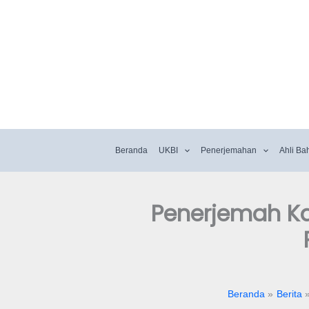
Beranda
UKBI
Penerjemahan
Ahli Ba
Penerjemah Kan
Beranda
Berita