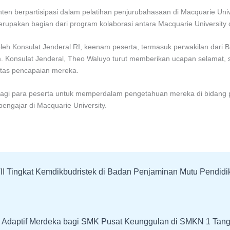
n berpartisipasi dalam pelatihan penjurubahasaan di Macquarie Univers
rupakan bagian dari program kolaborasi antara Macquarie University
eh Konsulat Jenderal RI, keenam peserta, termasuk perwakilan dari B
Konsulat Jenderal, Theo Waluyo turut memberikan ucapan selamat, s
tas pencapaian mereka.
bagi para peserta untuk memperdalam pengetahuan mereka di bidang
ngajar di Macquarie University.
II Tingkat Kemdikbudristek di Badan Penjaminan Mutu Pendidi
I Adaptif Merdeka bagi SMK Pusat Keunggulan di SMKN 1 Tan