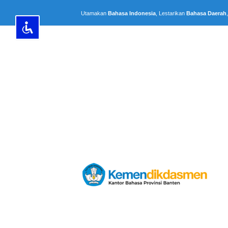
Lewati
Utamakan
Bahasa Indonesia
, Lestarikan
Bahasa Daerah
ke
konten