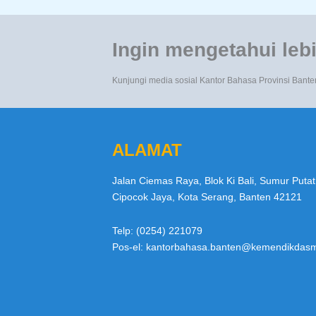
Ingin mengetahui lebi
Kunjungi media sosial Kantor Bahasa Provinsi Bante
ALAMAT
Jalan Ciemas Raya, Blok Ki Bali, Sumur Putat
Cipocok Jaya, Kota Serang, Banten 42121
Telp: (0254) 221079
Pos-el: kantorbahasa.banten@kemendikdasm