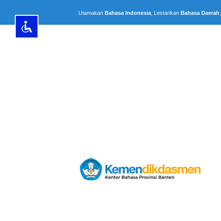
Lewati
Utamakan
Bahasa Indonesia
, Lestarikan
Bahasa Daerah
ke
konten