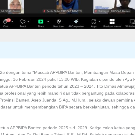
25 dengan tema “Muscab APPBIPA Banten, Membangun Masa Depan BI
inggu, 16 Februari 2024 pukul 13.00 WIB. Kegiatan dipandu oleh Ayu 
tua APPBIPA Banten periode tahun 2023 – 2024, Tito Dimas Atmawijaya
profesional yang lebih mandiri dan tidak bergantung pada kolaborasi
 Provinsi Banten. Asep Juanda, S.Ag., M.Hum., selaku dewan pembina
dasar untuk mengembangkan BIPA secara berkelanjutan, sehingga dapa
ketua APPBIPA Banten periode 2025 s.d. 2029. Ketiga calon ketua yan
.Hum., dan Dr. Rai Bagus Triadi, S.S., M.Pd. Setelah paparan visi dan 