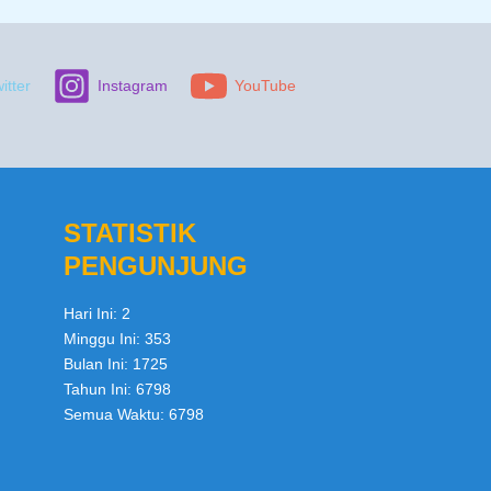
itter
Instagram
YouTube
STATISTIK
PENGUNJUNG
Hari Ini:
2
Minggu Ini:
353
Bulan Ini:
1725
Tahun Ini:
6798
Semua Waktu:
6798