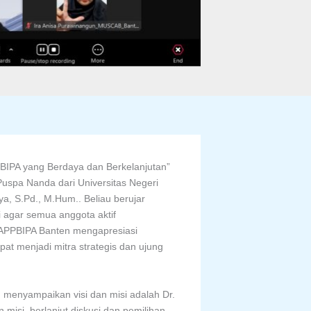
PA yang Berdaya dan Berkelanjutan”
Puspa Nanda dari Universitas Negeri
, S.Pd., M.Hum.. Beliau berujar
 agar semua anggota aktif
 APPBIPA Banten mengapresiasi
t menjadi mitra strategis dan ujung
g menyampaikan visi dan misi adalah Dr.
misi, berlanjut diskusi dan pemilihan