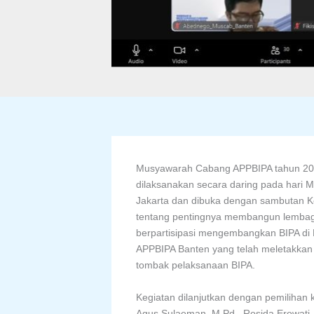
Musyawarah Cabang APPBIPA tahun 20
dilaksanakan secara daring pada hari M
Jakarta dan dibuka dengan sambutan Ke
tentang pentingnya membangun lembaga 
berpartisipasi mengembangkan BIPA di
APPBIPA Banten yang telah meletakkan 
tombak pelaksanaan BIPA.
Kegiatan dilanjutkan dengan pemilihan 
Agus Sulaeman, M.Pd., Rosida Erowati, M