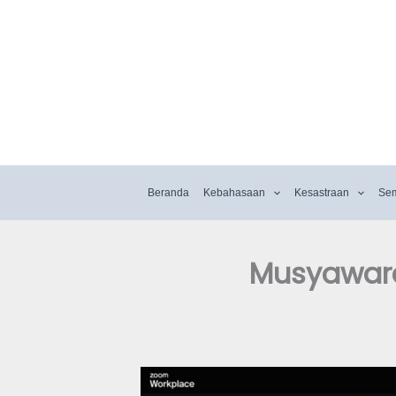
Beranda
Kebahasaan
Kesastraan
Se
Musyawara