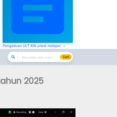
Pengaduan ULT
Klik untuk melapor →
Cari
tahun 2025