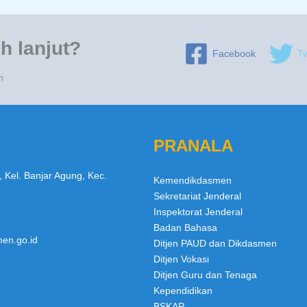
h lanjut?
Facebook
Tw
n
PRANALA
, Kel. Banjar Agung, Kec.
Kemendikdasmen
Sekretariat Jenderal
Inspektorat Jenderal
Badan Bahasa
en.go.id
Ditjen PAUD dan Dikdasmen
Ditjen Vokasi
Ditjen Guru dan Tenaga
Kependidikan
BSKAP