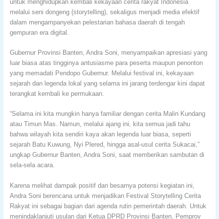
untuk menghidupkan kembali kekayaan cerita rakyat Indonesia
melalui seni dongeng (storytelling), sekaligus menjadi media efektif
dalam mengampanyekan pelestarian bahasa daerah di tengah
gempuran era digital.
Gubernur Provinsi Banten, Andra Soni, menyampaikan apresiasi yang
luar biasa atas tingginya antusiasme para peserta maupun penonton
yang memadati Pendopo Gubernur. Melalui festival ini, kekayaan
sejarah dan legenda lokal yang selama ini jarang terdengar kini dapat
terangkat kembali ke permukaan.
“Selama ini kita mungkin hanya familiar dengan cerita Malin Kundang
atau Timun Mas. Namun, melalui ajang ini, kita semua jadi tahu
bahwa wilayah kita sendiri kaya akan legenda luar biasa, seperti
sejarah Batu Kuwung, Nyi Plered, hingga asal-usul cerita Sukacai,”
ungkap Gubernur Banten, Andra Soni, saat memberikan sambutan di
sela-sela acara.
Karena melihat dampak positif dan besarnya potensi kegiatan ini,
Andra Soni berencana untuk menjadikan Festival Storytelling Cerita
Rakyat ini sebagai bagian dari agenda rutin pemerintah daerah. Untuk
menindaklanjuti usulan dari Ketua DPRD Provinsi Banten, Pemprov