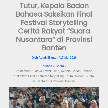
Tutur, Kepala Badan
format_underlined
Underline links
Bahasa Saksikan Final
font_download
Mark links
Festival Storytelling
Reset all options
cached
Cerita Rakyat “Suara
Nusantara” di Provinsi
Banten
Oleh
Admin Banten
/
17 Mei 2026
Beranda
Berita
Lestarikan Budaya Lewat Tutur, Kepala Badan Bahasa
Saksikan Final Festival Storytelling Cerita Rakyat “Suara
Nusantara” di Provinsi Banten