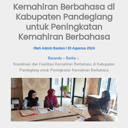
Kemahiran Berbahasa di
format_underlined
Underline links
Kabupaten Pandeglang
font_download
Mark links
untuk Peningkatan
Reset all options
cached
Kemahiran Berbahasa
Oleh
Admin Banten
/
20 Agustus 2024
Beranda
Berita
Koordinasi dan Fasilitasi Kemahiran Berbahasa di Kabupaten
Pandeglang untuk Peningkatan Kemahiran Berbahasa