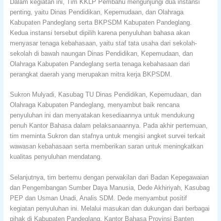
Dalam kegiatan ini, Tim KKLP Pembahu mengunjungi dua instansi
penting, yaitu Dinas Pendidikan, Kepemudaan, dan Olahraga
Kabupaten Pandeglang serta BKPSDM Kabupaten Pandeglang.
Kedua instansi tersebut dipilih karena penyuluhan bahasa akan
menyasar tenaga kebahasaan, yaitu staf tata usaha dari sekolah-
sekolah di bawah naungan Dinas Pendidikan, Kepemudaan, dan
Olahraga Kabupaten Pandeglang serta tenaga kebahasaan dari
perangkat daerah yang merupakan mitra kerja BKPSDM.
Sukron Mulyadi, Kasubag TU Dinas Pendidikan, Kepemudaan, dan
Olahraga Kabupaten Pandeglang, menyambut baik rencana
penyuluhan ini dan menyatakan kesediaannya untuk mendukung
penuh Kantor Bahasa dalam pelaksanaannya. Pada akhir pertemuan,
tim meminta Sukron dan stafnya untuk mengisi angket survei terkait
wawasan kebahasaan serta memberikan saran untuk meningkatkan
kualitas penyuluhan mendatang.
Selanjutnya, tim bertemu dengan perwakilan dari Badan Kepegawaian
dan Pengembangan Sumber Daya Manusia, Dede Akhiriyah, Kasubag
PEP dan Usman Unadi, Analis SDM. Dede menyambut positif
kegiatan penyuluhan ini. Melalui masukan dan dukungan dari berbagai
pihak di Kabupaten Pandeglang, Kantor Bahasa Provinsi Banten