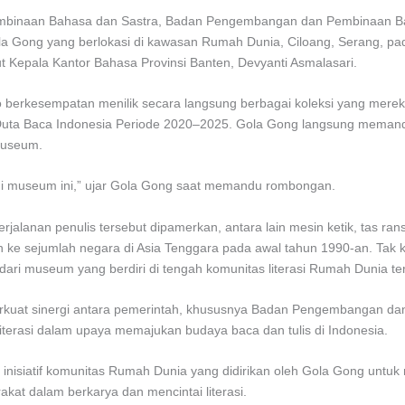
mbinaan Bahasa dan Sastra, Badan Pengembangan dan Pembinaan B
la Gong yang berlokasi di kawasan Rumah Dunia, Ciloang, Serang, pad
Kepala Kantor Bahasa Provinsi Banten, Devyanti Asmalasari.
erkesempatan menilik secara langsung berbagai koleksi yang merekam
 Duta Baca Indonesia Periode 2020–2025. Gola Gong langsung meman
 museum.
 di museum ini,” ujar Gola Gong saat memandu rombongan.
jalanan penulis tersebut dipamerkan, antara lain mesin ketik, tas ra
 ke sejumlah negara di Asia Tenggara pada awal tahun 1990-an. Tak ke
 dari museum yang berdiri di tengah komunitas literasi Rumah Dunia te
erkuat sinergi antara pemerintah, khususnya Badan Pengembangan d
iterasi dalam upaya memajukan budaya baca dan tulis di Indonesia.
nisiatif komunitas Rumah Dunia yang didirikan oleh Gola Gong untu
kat dalam berkarya dan mencintai literasi.