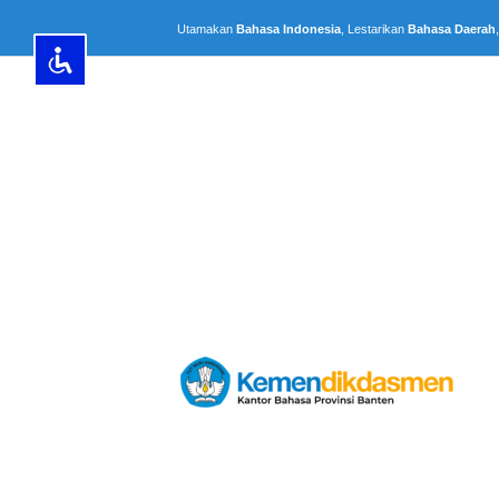
Lewati
Utamakan
Bahasa Indonesia
, Lestarikan
Bahasa Daerah
ke
konten