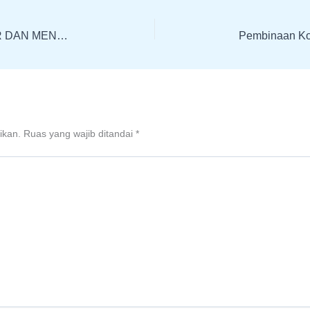
WAKIL MENTERI PENDIDIKAN DASAR DAN MENENGAH HADIRI SARASEHAN DAN SEMINAR PENDIDIKAN DI KOTA SERANG
ikan.
Ruas yang wajib ditandai
*