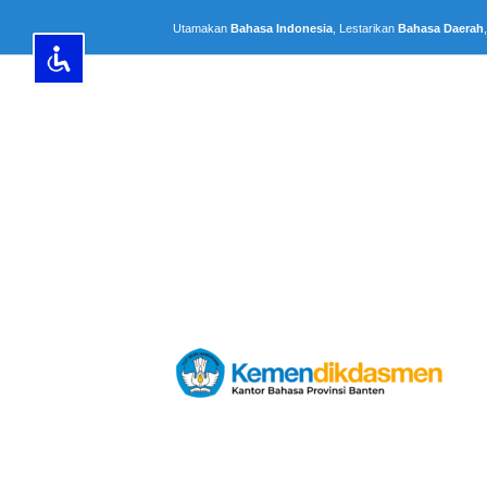
Lewati
Utamakan
Bahasa Indonesia
, Lestarikan
Bahasa Daerah
ke
konten