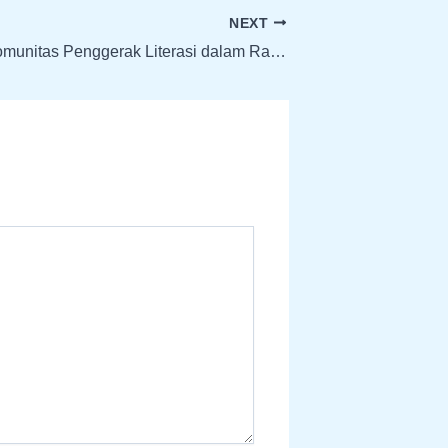
NEXT
Pembinaan Komunitas Penggerak Literasi dalam Rangka Pemberdayaan Komunitas Literasi di Kabupaten Pandeglang