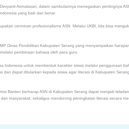
, Devyanti Asmalasari, dalam sambutannya menegaskan pentingnya A
donesia yang baik dan benar.
akan cerminan profesionalisme ASN. Melalui UKBI, kita bisa menguk
SMP Dinas Pendidikan Kabupaten Serang yang menyampaikan harapan 
a melalui pembinaan bahasa oleh para guru.
hasa Indonesia untuk membentuk karakter siswa melalui penggunaan ba
ntas dan dapat ditularkan kepada siswa agar literasi di Kabupaten Sera
rovinsi Banten berharap ASN di Kabupaten Serang dapat menjadi tela
a dan masyarakat, sekaligus mendorong peningkatan literasi secara me