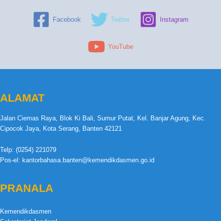
Facebook
Twitter
Instagram
YouTube
ALAMAT
Jalan Ciemas Raya, Blok Ki Bali, Sumur Putat, Kel. Banjar Agung, Kec.
Cipocok Jaya, Kota Serang, Banten 42121
Telp: (0254) 221079
Pos-el: kantorbahasa.banten@kemendikdasmen.go.id
PRANALA
Kemendikdasmen