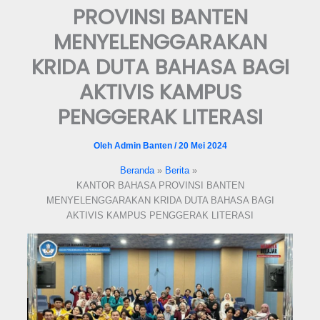
PROVINSI BANTEN
format_underlined
Underline links
MENYELENGGARAKAN
font_download
Mark links
KRIDA DUTA BAHASA BAGI
Reset all options
cached
AKTIVIS KAMPUS
PENGGERAK LITERASI
Oleh
Admin Banten
/
20 Mei 2024
Beranda
Berita
KANTOR BAHASA PROVINSI BANTEN
MENYELENGGARAKAN KRIDA DUTA BAHASA BAGI
AKTIVIS KAMPUS PENGGERAK LITERASI