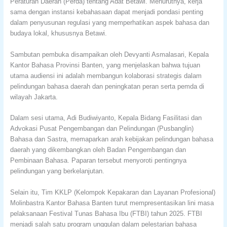
Peraturan Daerah (Perda) tentang Adat Betawi. Menurutnya, kerja
sama dengan instansi kebahasaan dapat menjadi pondasi penting
dalam penyusunan regulasi yang memperhatikan aspek bahasa dan
budaya lokal, khususnya Betawi.
Sambutan pembuka disampaikan oleh Devyanti Asmalasari, Kepala
Kantor Bahasa Provinsi Banten, yang menjelaskan bahwa tujuan
utama audiensi ini adalah membangun kolaborasi strategis dalam
pelindungan bahasa daerah dan peningkatan peran serta pemda di
wilayah Jakarta.
Dalam sesi utama, Adi Budiwiyanto, Kepala Bidang Fasilitasi dan
Advokasi Pusat Pengembangan dan Pelindungan (Pusbanglin)
Bahasa dan Sastra, memaparkan arah kebijakan pelindungan bahasa
daerah yang dikembangkan oleh Badan Pengembangan dan
Pembinaan Bahasa. Paparan tersebut menyoroti pentingnya
pelindungan yang berkelanjutan.
Selain itu, Tim KKLP (Kelompok Kepakaran dan Layanan Profesional)
Molinbastra Kantor Bahasa Banten turut mempresentasikan lini masa
pelaksanaan Festival Tunas Bahasa Ibu (FTBI) tahun 2025. FTBI
menjadi salah satu program unggulan dalam pelestarian bahasa