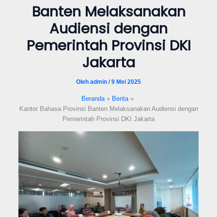
Banten Melaksanakan
format_underlined
Underline links
Audiensi dengan
font_download
Mark links
Pemerintah Provinsi DKI
Reset all options
cached
Jakarta
Oleh
admin
/
9 Mei 2025
Beranda
Berita
Kantor Bahasa Provinsi Banten Melaksanakan Audiensi dengan
Pemerintah Provinsi DKI Jakarta