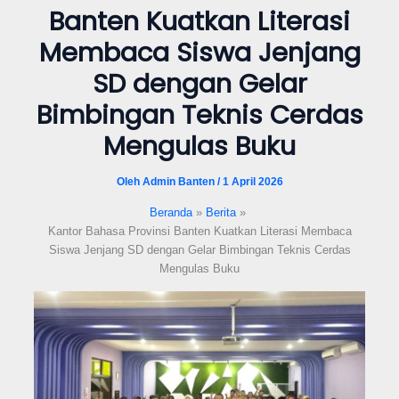
Banten Kuatkan Literasi
format_underlined
Underline links
Membaca Siswa Jenjang
font_download
Mark links
SD dengan Gelar
Reset all options
cached
Bimbingan Teknis Cerdas
Mengulas Buku
Oleh
Admin Banten
/
1 April 2026
Beranda
Berita
Kantor Bahasa Provinsi Banten Kuatkan Literasi Membaca
Siswa Jenjang SD dengan Gelar Bimbingan Teknis Cerdas
Mengulas Buku