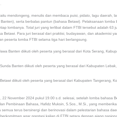
.
aitu mendongeng, menulis dan membaca puisi, pidato, lagu daerah, la
nten), serta berbalas pantun (bahasa Betawi). Pelaksanaan lomba b
etiap lombanya. Total juri yang terlibat dalam FTBI tersebut adalah 63 ju
a Betawi. Para juri berasal dari praktisi, budayawan, dan akademisi ya
an peserta lomba FTBI selama tiga hari berlangsung.
wa Banten diikuti oleh peserta yang berasal dari Kota Serang, Kabup
unda Banten diikuti oleh peserta yang berasal dari Kabupaten Leba
etawi diikuti oleh peserta yang berasal dari Kabupaten Tangerang, K
22 November 2024 pukul 19.00 s.d. selesai, setelah lomba bahasa Bet
an Pembinaan Bahasa, Hafidz Muksin, S.Sos., M.Si., yang memberika
a semua terus bersinergi dan berinovasi dalam pelestarian bahasa dae
erkomitmen agar prestasi kalian di FTBI setara dengan ajang nasional 