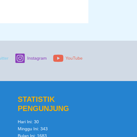
itter
Instagram
YouTube
STATISTIK
PENGUNJUNG
Hari Ini:
30
Minggu Ini:
343
Bulan Ini:
1683