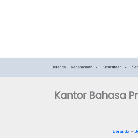
Beranda
Kebahasaan
Kesastraan
Se
Kantor Bahasa Pr
Beranda
B