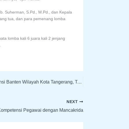
 Tb. Suherman, S.Pd., M.Pd., dan Kepala
rang tua, dan para pemenang lomba
ta lomba kali 6 juara kali 2 jenjang
.
Sosialisasi UKBI bagi Pemangku Kepentingan di Lingkungan Dinas Pendidikan dan Kebudayaan Provinsi Banten Wilayah Kota Tangerang, Tangerang Selatan, dan Kab. Tangerang
NEXT
 Kompetensi Pegawai dengan Mancakrida