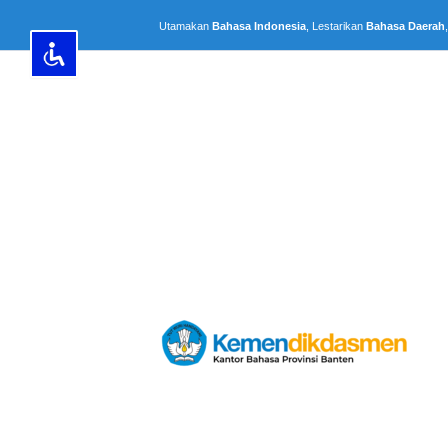
Lewati
Utamakan
Bahasa Indonesia
, Lestarikan
Bahasa Daerah
ke
konten