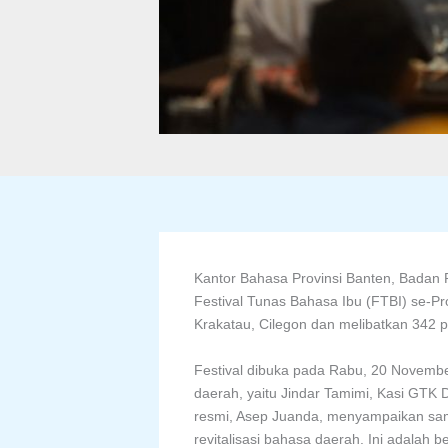
Kantor Bahasa Provinsi Banten, Bada
Festival Tunas Bahasa Ibu (FTBI) se-Pr
Krakatau, Cilegon dan melibatkan 342 pe
Festival dibuka pada Rabu, 20 November
daerah, yaitu Jindar Tamimi, Kasi GTK
resmi, Asep Juanda, menyampaikan sam
revitalisasi bahasa daerah. Ini adala