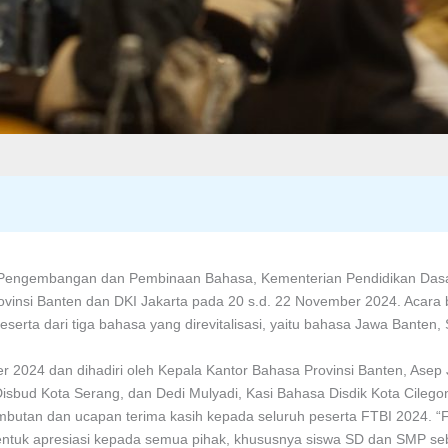
n Pengembangan dan Pembinaan Bahasa, Kementerian Pendidikan Da
ovinsi Banten dan DKI Jakarta pada 20 s.d. 22 November 2024. Acara 
serta dari tiga bahasa yang direvitalisasi, yaitu bahasa Jawa Banten,
 2024 dan dihadiri oleh Kepala Kantor Bahasa Provinsi Banten, Asep 
 Disbud Kota Serang, dan Dedi Mulyadi, Kasi Bahasa Disdik Kota Cile
butan dan ucapan terima kasih kepada seluruh peserta FTBI 2024. “
h bentuk apresiasi kepada semua pihak, khususnya siswa SD dan SMP 