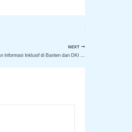
NEXT
Kepala Kantor Bahasa Provinsi Banten Sampaikan Paparan PMKIP 2025: Perkuat Transparansi Layanan Informasi Inklusif di Banten dan DKI Jakarta