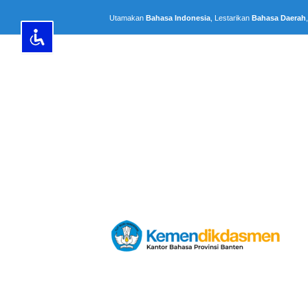
Lewati
Utamakan
Bahasa Indonesia
, Lestarikan
Bahasa Daerah
ke
konten