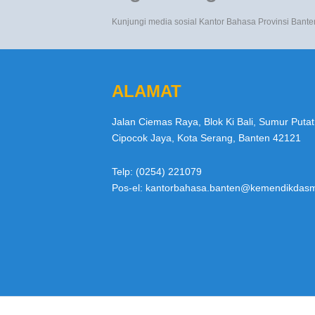
Kunjungi media sosial Kantor Bahasa Provinsi Bante
ALAMAT
Jalan Ciemas Raya, Blok Ki Bali, Sumur Putat
Cipocok Jaya, Kota Serang, Banten 42121
Telp: (0254) 221079
Pos-el: kantorbahasa.banten@kemendikdasm