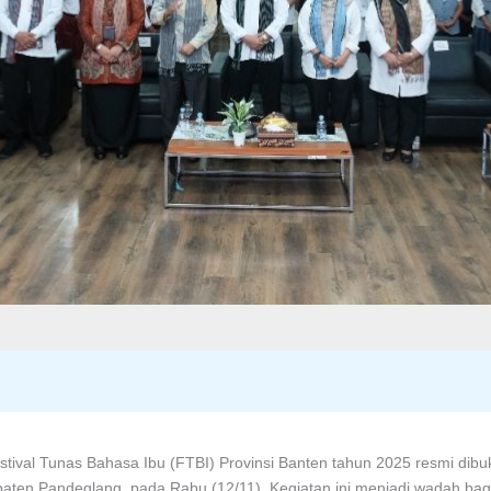
tival Tunas Bahasa Ibu (FTBI) Provinsi Banten tahun 2025 resmi dibu
aten Pandeglang, pada Rabu (12/11). Kegiatan ini menjadi wadah bag