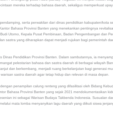
ecintaan mereka terhadap bahasa daerah, sekaligus memperkuat upay
 pendamping, serta perwakilan dari dinas pendidikan kabupaten/kota se
Kantor Bahasa Provinsi Banten yang menekankan pentingnya revitalisa
mam Budi Utomo, Kepala Pusat Pembinaan, Badan Pengembangan dan 
dan sastra yang diharapkan dapat menjadi rujukan bagi pemerintah 
ris Dinas Pendidikan Provinsi Banten. Dalam sambutannya, ia menyam
mangat pelestarian bahasa dan sastra daerah di berbagai wilayah Bante
rlanjut dan berkembang, menjadi ruang berkelanjutan bagi generasi 
warisan sastra daerah agar tetap hidup dan relevan di masa depan.
ngan penampilan calung renteng yang difasilitasi oleh Bidang Kebu
tor Bahasa Provinsi Banten yang sejak 2021 mendokumentasikan kidu
senian ini sebagai Warisan Budaya Takbenda Indonesia. Susualan da
lalui mata lomba menyanyikan lagu daerah yang diikuti siswa jenja