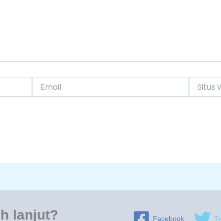
Email
Situs
Web
h lanjut?
Facebook
Tw