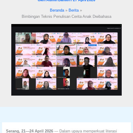
format_underlined
Underline links
Beranda
Berita
font_download
Mark links
Bimbingan Teknis Penulisan Cerita Anak Dwibahasa
Reset all options
cached
Serang, 21—24 April 2026
— Dalam upaya memperkuat literasi