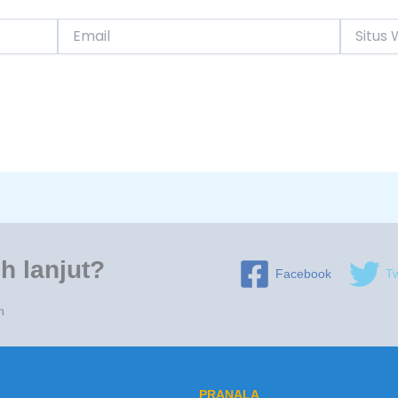
Email
Situs
Web
h lanjut?
Facebook
Tw
n
PRANALA