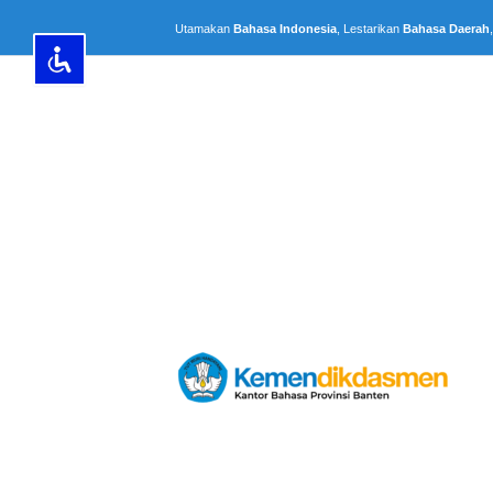
Lewati
Utamakan
Bahasa Indonesia
, Lestarikan
Bahasa Daerah
ke
konten