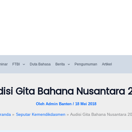
minar
FTBI
Duta Bahasa
Berita
Pengumuman
Artikel
isi Gita Bahana Nusantara 
Oleh
Admin Banten
/
18 Mei 2018
randa
Seputar Kemendikdasmen
Audisi Gita Bahana Nusantara 2