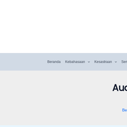
Beranda
Kebahasaan
Kesastraan
Se
Aud
Be