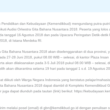
Pendidikan dan Kebudayaan (Kemendikbud) mengundang putra-putri I
ti Audisi Orkestra Gita Bahana Nusantara 2018. Peserta yang lolos a
 tanggal 16 Agustus 2018 dan pada Upacara Peringatan Detik-detik
2018, di Istana Merdeka RI.
 Gita Bahana Nusantara 2018 akan diselenggarakan di dua provinsi, ya
pada 27-28 Juni 2018, pukul 08.00 WIB – selesai, di kantor Plaza Ins
rta akan dilaksanakan pada 3-5 Juli 2018 pukul 08.00 WIB – selesai, di
erpilih akan dikarantina selama 19 hari pada tanggal 1 s.d. 19 Agustus 2
t diikuti oleh Warga Negara Indonesia yang berstatus pelajar/mahasi
Gita Bahana Nusantara 2018 dapat diambil di Kompleks Kemendikbud Ge
ir juga dapat diunduh pada tautan (link) berikut: https://kebudayaan.
ikirim melalui posel (email) di gbn@kemdikbud.go.id dengan penulisan s