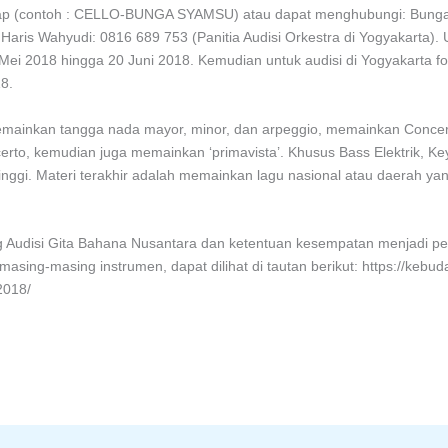
gkap (contoh : CELLO-BUNGA SYAMSU) atau dapat menghubungi: Bunga
u Haris Wahyudi: 0816 689 753 (Panitia Audisi Orkestra di Yogyakarta). U
 Mei 2018 hingga 20 Juni 2018. Kemudian untuk audisi di Yogyakarta fo
8.
emainkan tangga nada mayor, minor, dan arpeggio, memainkan Concer
erto, kemudian juga memainkan ‘primavista’. Khusus Bass Elektrik, K
 tinggi. Materi terakhir adalah memainkan lagu nasional atau daerah ya
ng Audisi Gita Bahana Nusantara dan ketentuan kesempatan menjadi p
asing-masing instrumen, dapat dilihat di tautan berikut: https://ke
2018/