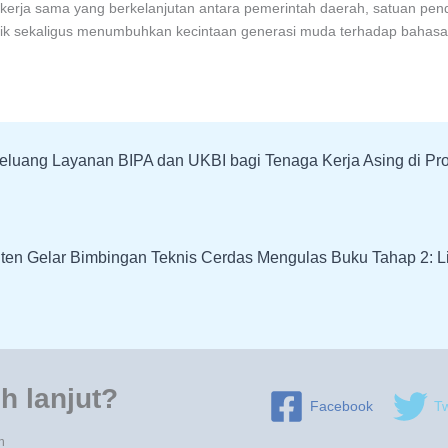
pta kerja sama yang berkelanjutan antara pemerintah daerah, satuan pe
didik sekaligus menumbuhkan kecintaan generasi muda terhadap bahas
eluang Layanan BIPA dan UKBI bagi Tenaga Kerja Asing di Pro
ten Gelar Bimbingan Teknis Cerdas Mengulas Buku Tahap 2: Lit
h lanjut?
Facebook
Tw
n