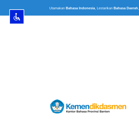
Lewati
Utamakan
Bahasa Indonesia
, Lestarikan
Bahasa Daerah
ke
konten