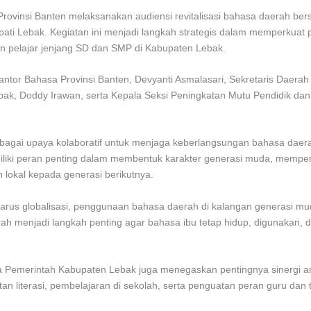
rovinsi Banten melaksanakan audiensi revitalisasi bahasa daerah b
pati Lebak. Kegiatan ini menjadi langkah strategis dalam memperkuat 
an pelajar jenjang SD dan SMP di Kabupaten Lebak.
 Kantor Bahasa Provinsi Banten, Devyanti Asmalasari, Sekretaris Daer
bak, Doddy Irawan, serta Kepala Seksi Peningkatan Mutu Pendidik da
bagai upaya kolaboratif untuk menjaga keberlangsungan bahasa daerah
liki peran penting dalam membentuk karakter generasi muda, memperkua
n lokal kepada generasi berikutnya.
arus globalisasi, penggunaan bahasa daerah di kalangan generasi m
erah menjadi langkah penting agar bahasa ibu tetap hidup, digunakan,
a Pemerintah Kabupaten Lebak juga menegaskan pentingnya sinergi a
atan literasi, pembelajaran di sekolah, serta penguatan peran guru dan