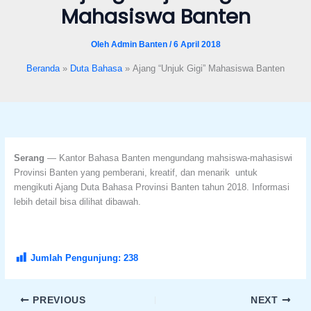
Mahasiswa Banten
format_underlined
Underline links
font_download
Mark links
Oleh
Admin Banten
/
6 April 2018
Reset all options
cached
Beranda
Duta Bahasa
Ajang “Unjuk Gigi” Mahasiswa Banten
Serang
— Kantor Bahasa Banten mengundang mahsiswa-mahasiswi
Provinsi Banten yang pemberani, kreatif, dan menarik untuk
mengikuti Ajang Duta Bahasa Provinsi Banten tahun 2018. Informasi
lebih detail bisa dilihat dibawah.
Jumlah Pengunjung:
238
PREVIOUS
NEXT