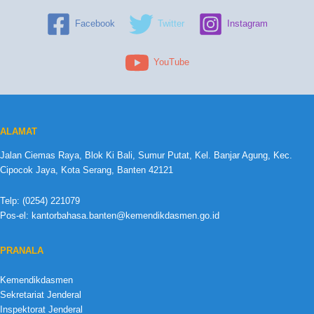
Facebook
Twitter
Instagram
YouTube
ALAMAT
Jalan Ciemas Raya, Blok Ki Bali, Sumur Putat, Kel. Banjar Agung, Kec.
Cipocok Jaya, Kota Serang, Banten 42121
Telp: (0254) 221079
Pos-el: kantorbahasa.banten@kemendikdasmen.go.id
PRANALA
Kemendikdasmen
Sekretariat Jenderal
Inspektorat Jenderal